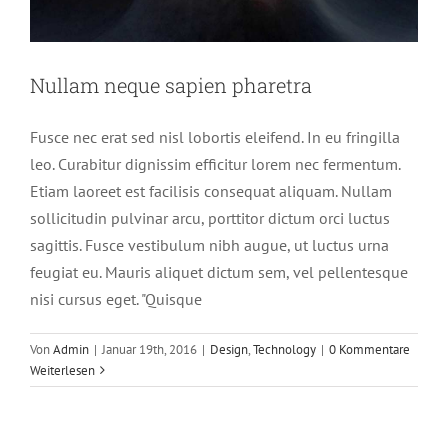
Nullam neque sapien pharetra
Fusce nec erat sed nisl lobortis eleifend. In eu fringilla
leo. Curabitur dignissim efficitur lorem nec fermentum.
Etiam laoreet est facilisis consequat aliquam. Nullam
sollicitudin pulvinar arcu, porttitor dictum orci luctus
sagittis. Fusce vestibulum nibh augue, ut luctus urna
feugiat eu. Mauris aliquet dictum sem, vel pellentesque
nisi cursus eget. "Quisque
Fusce cursus dolor sit amet
Von
Admin
|
Januar 19th, 2016
|
Design
,
Technology
|
0 Kommentare
News
Web Design
Weiterlesen